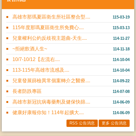
高雄市那瑪夏區衛生所社區整合型....
115-03-19
115年度那瑪夏區衛生所免費心....
115-03-13
兒童權利公約反歧視主題曲-天生....
114-11-27
~拒絕飲酒人生~
114-11-18
10/7-10/12【左流右....
114-10-04
113-115年高雄市流感及....
114-10-04
兒童發展篩檢異常個案轉介之醫療....
114-09-22
長者防跌專區
114-07-08
高雄市新冠抗病毒藥劑及健保快篩....
114-06-09
健康好康報你知！114年起擴大....
114-06-09
RSS 公告消息
更多 公告消息